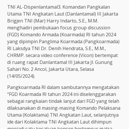
TNI AL-Dispenlantamal3. Komandan Pangkalan
Utama TNI Angkatan Laut (Danlantamal) III Jakarta
Brigjen TNI (Mar) Harry Indarto, S.E., M.M.
menghadiri pembukaan focus group discussion
(FGD) Komando Armada (Koarmada) RI tahun 2024
yang dipimpin Panglima Koarmada (Pangkoarmada)
RI Laksdya TNI Dr. Denih Hendrata, S.E., M.M.,
CHRMP. secara video conference (Vicon) bertempat
di ruang rapat Danlantamal III Jakarta Jl. Gunung
Sahari No. 2 Ancol, Jakarta Utara, Selasa
(14/05/2024).
Pangkoarmada RI dalam sambutannya mengatakan
“FGD Koarmada RI tahun 2024 ini diselenggarakan
sebagai rangkaian tindak lanjut dari FGD yang telah
dilaksanakan di masing-masing Komando Pelaksana
Utama (Kolaktama) TNI Angkatan Laut, selanjutnya
ide dari Kolaktama TNI Angkatan Laut dihimpun
menjadi satu kesatuan konsep bertempur matra