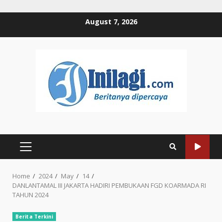
Skip
August 7, 2026
to
content
PRIMARY
MENU
Home
2024
May
14
DANLANTAMAL III JAKARTA HADIRI PEMBUKAAN FGD KOARMADA RI
TAHUN 2024
Berita Terkini