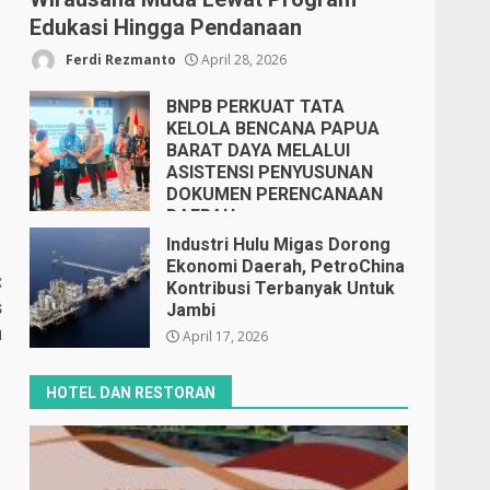
Edukasi Hingga Pendanaan
Ferdi Rezmanto
April 28, 2026
BNPB PERKUAT TATA
KELOLA BENCANA PAPUA
BARAT DAYA MELALUI
ASISTENSI PENYUSUNAN
DOKUMEN PERENCANAAN
DAERAH
April 17, 2026
Industri Hulu Migas Dorong
Ekonomi Daerah, PetroChina
:
Kontribusi Terbanyak Untuk
s
Jambi
u
April 17, 2026
HOTEL DAN RESTORAN