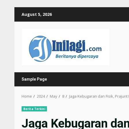
Skip
August 5, 2026
to
content
Sample Page
Home
2024
May
8
Jaga Kebugaran dan Fisik, Prajuri
Berita Terkini
Jaga Kebugaran dan F