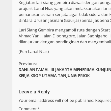
Kegiatan lari siang gembira diawali dengan penga
prajurit Lanal Nias yang akan melaksanakan lari 
pemanasan senam senjata agar tidak cidera dan 
Bintara Urusan Jasmani (Baurjas) Serda Jas Sena
Lari Siang Gembira mengambil rute dengan Start d
Ahmad Yani, Jalan Diponegoro, Jalan Saonigeho, 
dilanjutkan dengan pendinginan dan mengembalik
(Pen Lanal Nias)
Continue
Previous:
DANLANTAMAL III JAKARTA MENERIMA KUNJU
Reading
KERJA KSOP UTAMA TANJUNG PRIOK
Leave a Reply
Your email address will not be published.
Required
Comment
*