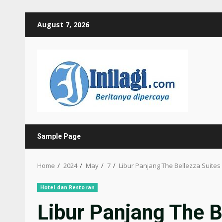
Skip
August 7, 2026
to
content
Sample Page
Home
2024
May
7
Libur Panjang The Bellezza Suit
Hotel dan Restoran
Libur Panjang The B