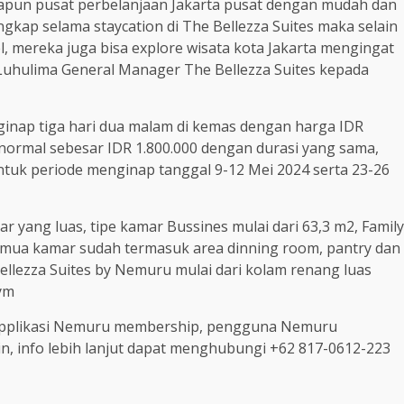
atapun pusat perbelanjaan Jakarta pusat dengan mudah dan
kap selama staycation di The Bellezza Suites maka selain
, mereka juga bisa explore wisata kota Jakarta mengingat
 Luhulima General Manager The Bellezza Suites kepada
inap tiga hari dua malam di kemas dengan harga IDR
a normal sebesar IDR 1.800.000 dengan durasi yang sama,
ntuk periode menginap tanggal 9-12 Mei 2024 serta 23-26
yang luas, tipe kamar Bussines mulai dari 63,3 m2, Family
mua kamar sudah termasuk area dinning room, pantry dan
 Bellezza Suites by Nemuru mulai dari kolam renang luas
ym
a applikasi Nemuru membership, pengguna Nemuru
, info lebih lanjut dapat menghubungi +62 817-0612-223