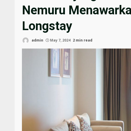
Nemuru Menawarka
Longstay
admin
May 7, 2024
2 min read