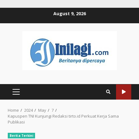
Skip
August 9, 2026
to
content
PRIMARY
MENU
Home
2024
May
7
Kapuspen TNI Kunjungi Redaksi tirto.id Perkuat Kerja Sama
Publikasi
Berita Terkini