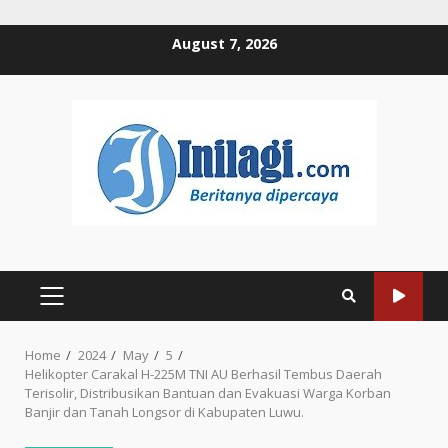
Skip
August 7, 2026
to
content
PRIMARY
MENU
Home
2024
May
5
Helikopter Carakal H-225M TNI AU Berhasil Tembus Daerah
Terisolir, Distribusikan Bantuan dan Evakuasi Warga Korban
Banjir dan Tanah Longsor di Kabupaten Luwu.