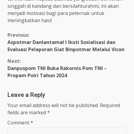
singgah di kandang dan bersilahturahmi, ini akan
menjadi motivasi bagi para peternak untuk
meningkatkan hasil
Continue
Previous:
Aspotmar Danlantamal I Ikuti Sosialisasi dan
Reading
Evaluasi Pelaporan Giat Binpotmar Melalui Vicon
Next:
Danpuspom TNI Buka Rakornis Pom TNI –
Propam Polri Tahun 2024
Leave a Reply
Your email address will not be published.
Required
fields are marked
*
Comment
*