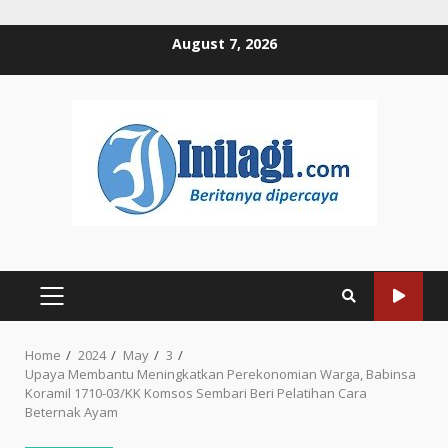
Skip
August 7, 2026
to
content
PRIMARY
MENU
Home
2024
May
3
Upaya Membantu Meningkatkan Perekonomian Warga, Babinsa
Koramil 1710-03/KK Komsos Sembari Beri Pelatihan Cara
Beternak Ayam