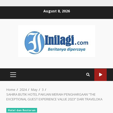
Skip
August 8, 2026
to
content
PRIMARY
MENU
Home
2024
May
3
SAHIRA BUTIK HOTEL PAKUAN MERAIH PENGHARGAAN “THE
EXCEPTIONAL GUEST EXPERIENCE VALUE 2023” DARI TRAVELOKA
Hotel dan Restoran