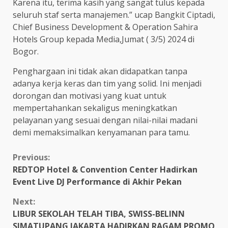
Karena itu, terima kasih yang sangat tulus kepada
seluruh staf serta manajemen.” ucap Bangkit Ciptadi,
Chief Business Development & Operation Sahira
Hotels Group kepada Media,Jumat ( 3/5) 2024 di
Bogor.
Penghargaan ini tidak akan didapatkan tanpa
adanya kerja keras dan tim yang solid. Ini menjadi
dorongan dan motivasi yang kuat untuk
mempertahankan sekaligus meningkatkan
pelayanan yang sesuai dengan nilai-nilai madani
demi memaksimalkan kenyamanan para tamu.
Continue
Previous:
REDTOP Hotel & Convention Center Hadirkan
Reading
Event Live DJ Performance di Akhir Pekan
Next:
LIBUR SEKOLAH TELAH TIBA, SWISS-BELINN
SIMATUPANG JAKARTA HADIRKAN RAGAM PROMO