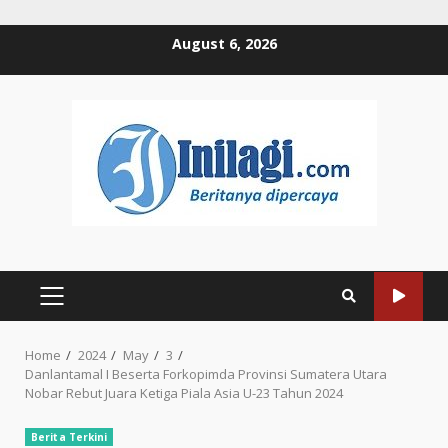
Skip
August 6, 2026
to
content
PRIMARY
MENU
Home
2024
May
3
Danlantamal I Beserta Forkopimda Provinsi Sumatera Utara
Nobar Rebut Juara Ketiga Piala Asia U-23 Tahun 2024
Berita Terkini