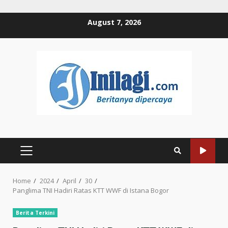
Skip
August 7, 2026
to
content
PRIMARY
MENU
Home
2024
April
30
Panglima TNI Hadiri Ratas KTT WWF di Istana Bogor
Berita Terkini