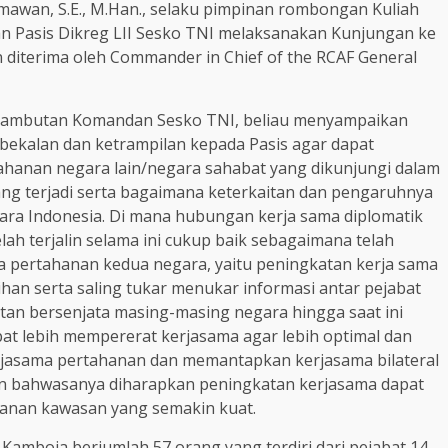
mawan, S.E., M.Han., selaku pimpinan rombongan Kuliah
an Pasis Dikreg LII Sesko TNI melaksanakan Kunjungan ke
diterima oleh Commander in Chief of the RCAF General
sambutan Komandan Sesko TNI, beliau menyampaikan
bekalan dan ketrampilan kepada Pasis agar dapat
hanan negara lain/negara sahabat yang dikunjungi dalam
g terjadi serta bagaimana keterkaitan dan pengaruhnya
ra Indonesia. Di mana hubungan kerja sama diplomatik
ah terjalin selama ini cukup baik sebagaimana telah
 pertahanan kedua negara, yaitu peningkatan kerja sama
tihan serta saling tukar menukar informasi antar pejabat
atan bersenjata masing-masing negara hingga saat ini
at lebih mempererat kerjasama agar lebih optimal dan
asama pertahanan dan memantapkan kerjasama bilateral
an bahwasanya diharapkan peningkatan kerjasama dapat
amanan kawasan yang semakin kuat.
amboja berjumlah 57 orang yang terdiri dari pejabat 14