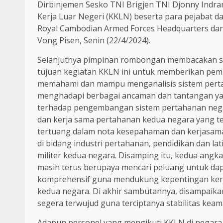
Dirbinjemen Sesko TNI Brigjen TNI Djonny Indra
Kerja Luar Negeri (KKLN) beserta para pejabat d
Royal Cambodian Armed Forces Headquarters dan 
Vong Pisen, Senin (22/4/2024).
Selanjutnya pimpinan rombongan membacakan 
tujuan kegiatan KKLN ini untuk memberikan pem
memahami dan mampu menganalisis sistem perta
menghadapi berbagai ancaman dan tantangan yan
terhadap pengembangan sistem pertahanan nega
dan kerja sama pertahanan kedua negara yang tel
tertuang dalam nota kesepahaman dan kerjasama
di bidang industri pertahanan, pendidikan dan la
militer kedua negara. Disamping itu, kedua angk
masih terus berupaya mencari peluang untuk dap
komprehensif guna mendukung kepentingan kerj
kedua negara. Di akhir sambutannya, disampaik
segera terwujud guna terciptanya stabilitas ke
Adapun personel yang mengikuti KKLN di negara K