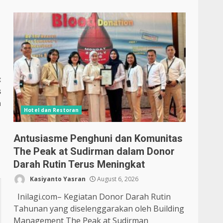
:
s
a
Hotel dan Restoran
Antusiasme Penghuni dan Komunitas
The Peak at Sudirman dalam Donor
Darah Rutin Terus Meningkat
Kasiyanto Yasran
August 6, 2026
Inilagi.com– Kegiatan Donor Darah Rutin
Tahunan yang diselenggarakan oleh Building
Management The Peak at Sudirman