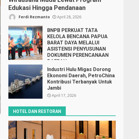
Edukasi Hingga Pendanaan
Ferdi Rezmanto
April 28, 2026
BNPB PERKUAT TATA
KELOLA BENCANA PAPUA
BARAT DAYA MELALUI
ASISTENSI PENYUSUNAN
DOKUMEN PERENCANAAN
DAERAH
April 17, 2026
Industri Hulu Migas Dorong
Ekonomi Daerah, PetroChina
Kontribusi Terbanyak Untuk
Jambi
April 17, 2026
HOTEL DAN RESTORAN