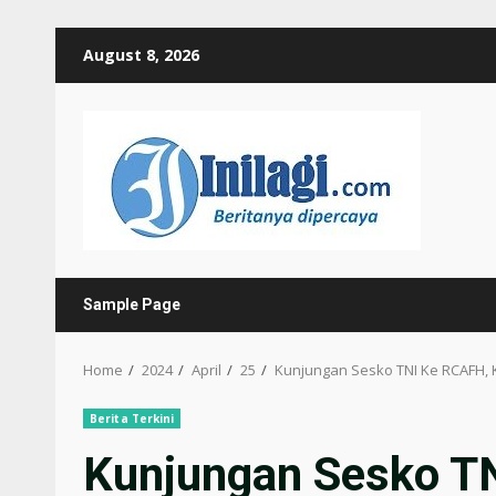
Skip
August 8, 2026
to
content
Sample Page
Home
2024
April
25
Kunjungan Sesko TNI Ke RCAFH,
Berita Terkini
Kunjungan Sesko T