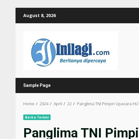
Skip
August 8, 2026
to
content
Sample Page
Home
2024
April
22
Panglima TNI Pimpin Upacara HU
Berita Terkini
Panglima TNI Pimp