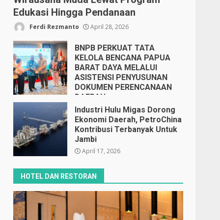
Edukasi Hingga Pendanaan
Ferdi Rezmanto
April 28, 2026
BNPB PERKUAT TATA
KELOLA BENCANA PAPUA
BARAT DAYA MELALUI
ASISTENSI PENYUSUNAN
DOKUMEN PERENCANAAN
DAERAH
April 17, 2026
Industri Hulu Migas Dorong
Ekonomi Daerah, PetroChina
Kontribusi Terbanyak Untuk
Jambi
April 17, 2026
HOTEL DAN RESTORAN