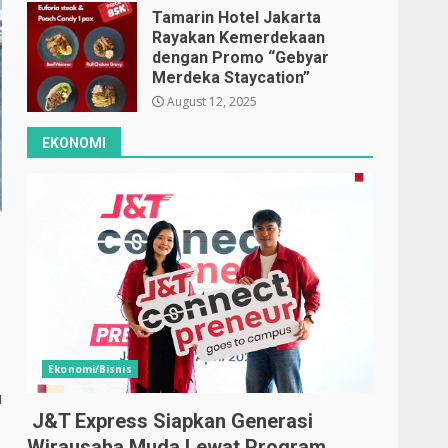
Tamarin Hotel Jakarta
Rayakan Kemerdekaan
dengan Promo “Gebyar
Merdeka Staycation”
August 12, 2025
EKONOMI
Ekonomi/Bisnis
u
J&T Express Siapkan Generasi
Wirausaha Muda Lewat Program