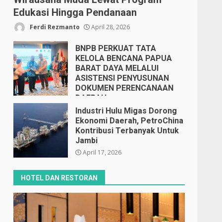
Edukasi Hingga Pendanaan
Ferdi Rezmanto
April 28, 2026
BNPB PERKUAT TATA
KELOLA BENCANA PAPUA
BARAT DAYA MELALUI
ASISTENSI PENYUSUNAN
DOKUMEN PERENCANAAN
DAERAH
April 17, 2026
Industri Hulu Migas Dorong
Ekonomi Daerah, PetroChina
Kontribusi Terbanyak Untuk
Jambi
April 17, 2026
HOTEL DAN RESTORAN