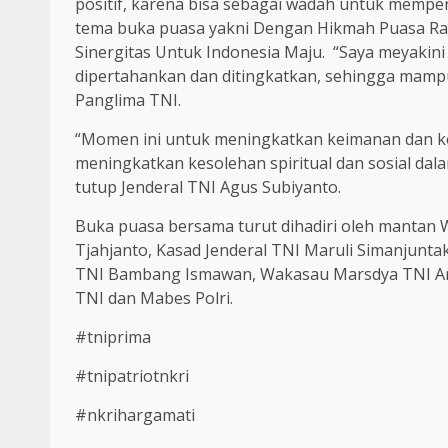
positif, karena bisa sebagai wadah untuk memper
tema buka puasa yakni Dengan Hikmah Puasa Ram
Sinergitas Untuk Indonesia Maju. “Saya meyakini 
dipertahankan dan ditingkatkan, sehingga mam
Panglima TNI.
“Momen ini untuk meningkatkan keimanan dan ke
meningkatkan kesolehan spiritual dan sosial d
tutup Jenderal TNI Agus Subiyanto.
Buka puasa bersama turut dihadiri oleh mantan W
Tjahjanto, Kasad Jenderal TNI Maruli Simanjunt
TNI Bambang Ismawan, Wakasau Marsdya TNI An
TNI dan Mabes Polri.
#tniprima
#tnipatriotnkri
#nkrihargamati