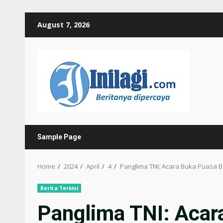
Skip
August 7, 2026
to
content
Sample Page
Home
2024
April
4
Panglima TNI: Acara Buka Puasa Be
Berita Terkini
Panglima TNI: Aca