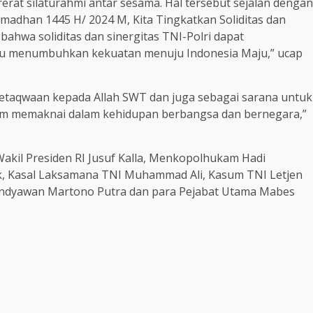
erat silaturahmi antar sesama. Hal tersebut sejalan dengan
adhan 1445 H/ 2024 M, Kita Tingkatkan Soliditas dan
bahwa soliditas dan sinergitas TNI-Polri dapat
pu menumbuhkan kekuatan menuju Indonesia Maju,” ucap
taqwaan kepada Allah SWT dan juga sebagai sarana untuk
alam memaknai dalam kehidupan berbangsa dan bernegara,”
akil Presiden RI Jusuf Kalla, Menkopolhukam Hadi
ak, Kasal Laksamana TNI Muhammad Ali, Kasum TNI Letjen
dyawan Martono Putra dan para Pejabat Utama Mabes