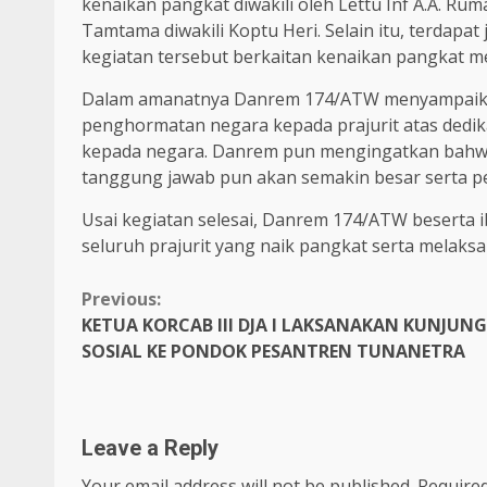
kenaikan pangkat diwakili oleh Lettu Inf A.A. Ru
Tamtama diwakili Koptu Heri. Selain itu, terdapa
kegiatan tersebut berkaitan kenaikan pangkat me
Dalam amanatnya Danrem 174/ATW menyampaika
penghormatan negara kepada prajurit atas dedikasi
kepada negara. Danrem pun mengingatkan bahwa
tanggung jawab pun akan semakin besar serta per
Usai kegiatan selesai, Danrem 174/ATW beserta
seluruh prajurit yang naik pangkat serta melak
Continue
Previous:
KETUA KORCAB III DJA I LAKSANAKAN KUNJUN
Reading
SOSIAL KE PONDOK PESANTREN TUNANETRA
Leave a Reply
Your email address will not be published.
Required