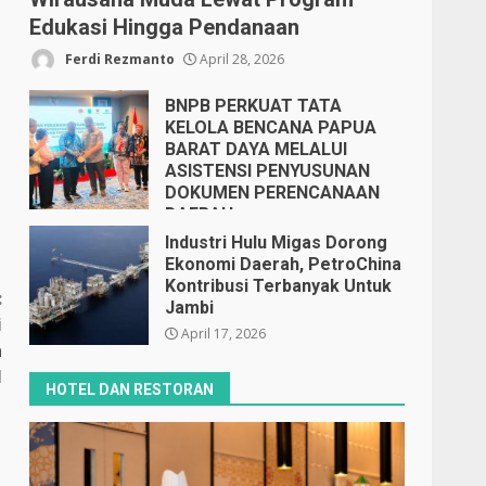
Edukasi Hingga Pendanaan
Ferdi Rezmanto
April 28, 2026
BNPB PERKUAT TATA
KELOLA BENCANA PAPUA
BARAT DAYA MELALUI
ASISTENSI PENYUSUNAN
DOKUMEN PERENCANAAN
DAERAH
April 17, 2026
Industri Hulu Migas Dorong
Ekonomi Daerah, PetroChina
Kontribusi Terbanyak Untuk
:
Jambi
i
April 17, 2026
a
H
HOTEL DAN RESTORAN