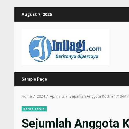
Skip
August 7, 2026
to
content
Sample Page
Home
2024
April
2
Sejumlah Anggota Kodim 1710/Mim
Berita Terkini
Sejumlah Anggota 