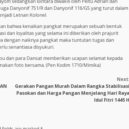
mayom sedangkan Bintara diwakili oleh Peltu Adrian dan
t juga Danyonif 751/R dan Danyonif 116/GS yang turut dalam
njadi Letnan Kolonel.
n bahwa kenaikan pangkat merupakan sebuah bentuk
 dan loyalitas yang selama ini diberikan oleh prajurit
 dengan naiknya pangkat maka tuntutan tugas dan
lu senantiasa disyukuri.
 ibu dan para Dansat memberikan ucapan selamat kepada
sanakan foto bersama. (Pen Kodim 1710/Mimika)
Next
GAN
Gerakan Pangan Murah Dalam Rangka Stabilisas
Pasokan dan Harga Pangan Menjelang Hari Ray
Idul Fitri 1445 
 fields are marked
*