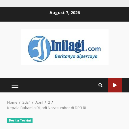
Skip
August 7, 2026
to
content
PRIMARY
MENU
Home
2024
April
2
Kepala Bakamla RI Jadi Narasumber di DPR RI
Berita Terkini