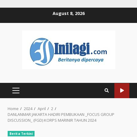
Skip
August 8, 2026
to
content
PRIMARY
MENU
Home
2024
April
2
DANLANMAR JAKARTA HADIRI PEMBUKAAN _FOCUS GROUP
DISCUSSION_ (FGD) KORPS MARINIR TAHUN 2024
Berita Terkini