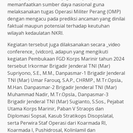
memanfaatkan sumber daya nasional guna
melaksanakan tugas Operasi Militer Perang (OMP)
dengan mengacu pada prediksi ancaman yang dinilai
faktual maupun potensial terhadap keutuhan
wilayah kedaulatan NKRI.
Kegiatan tersebut juga dilaksanakan secara _video
conference_ (vidcon), adapun yang mengikuti
kegiatan Pembukaan FGD Korps Marinir tahun 2024
tersebut Irkormar Brigadir Jenderal TNI (Mar)
Supriyono, S.E., M.M., Danpasmar-1 Brigadir Jenderal
TNI (Mar) Umar Farouq, S.A.P., CHRMP., M.Tr.Opsla.,
M.Han. Danpasmar-2 Brigadir Jenderal TNI (Mar)
Muhammad Nadir, M.Tr.Opsla., Danpasmar-3
Brigadir Jenderal TNI (Mar) Sugianto, S.Sos., Pejabat
Utama Korps Marinir, Paban V Straops dan
Diplomasi Sopsal, Kasub Stratikops Disopslatal,
serta Perwira Staf Operasi dari Koarmada RI,
Koarmada I, Pushidrosal, Kolinlamil dan