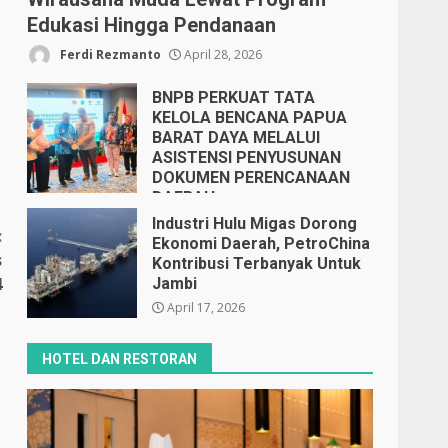
Edukasi Hingga Pendanaan
Ferdi Rezmanto
April 28, 2026
BNPB PERKUAT TATA
KELOLA BENCANA PAPUA
BARAT DAYA MELALUI
ASISTENSI PENYUSUNAN
DOKUMEN PERENCANAAN
DAERAH
April 17, 2026
Industri Hulu Migas Dorong
:
Ekonomi Daerah, PetroChina
s
Kontribusi Terbanyak Untuk
4
Jambi
April 17, 2026
HOTEL DAN RESTORAN