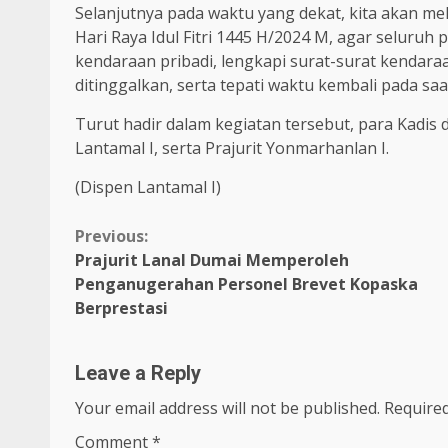
Selanjutnya pada waktu yang dekat, kita akan m
Hari Raya Idul Fitri 1445 H/2024 M, agar seluruh
kendaraan pribadi, lengkapi surat-surat kenda
ditinggalkan, serta tepati waktu kembali pada sa
Turut hadir dalam kegiatan tersebut, para Kadis
Lantamal I, serta Prajurit Yonmarhanlan I.
(Dispen Lantamal I)
Continue
Previous:
Prajurit Lanal Dumai Memperoleh
Reading
Penganugerahan Personel Brevet Kopaska
Berprestasi
Leave a Reply
Your email address will not be published.
Required
Comment
*