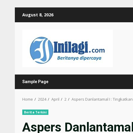
Skip
August 8, 2026
to
content
Sample Page
Home
2024
April
2
Aspers Danlantamal I : Tingkatk
Berita Terkini
Aspers Danlantamal 