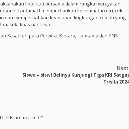
elaksanakan libur cuti bersama dalam rangka merayakan
 personel Lantamal I memperhatikan keselamatan diri, cek
raan dan memperhatikan keamanan lingkungan rumah yang
at masuk dinas nantinya.
 dan Kasatker, para Perwira, Bintara, Tamtama dan PNS
Next
Siswa – siswi Belinyu Kunjungi Tiga KRI Satga
Trisila 202
 fields are marked
*