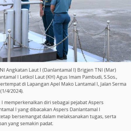
 Angkatan Laut I (Danlantamal I) Brigjen TNI (Mar)
antamal I Letkol Laut (KH) Agus Imam Pambudi, S.Sos.,
ertempat di Lapangan Apel Mako Lantamal I, Jalan Serma
(1/4/2024).
I memperkenalkan diri sebagai pejabat Aspers
tamal I yang dibacakan Aspers Danlantamal I
etap bersemangat dalam melaksanakan tugas, serta
an yang semakin padat.