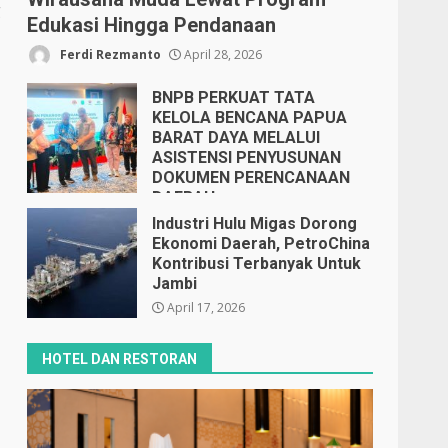
g
Edukasi Hingga Pendanaan
Ferdi Rezmanto
April 28, 2026
BNPB PERKUAT TATA
KELOLA BENCANA PAPUA
BARAT DAYA MELALUI
ASISTENSI PENYUSUNAN
DOKUMEN PERENCANAAN
DAERAH
April 17, 2026
Industri Hulu Migas Dorong
Ekonomi Daerah, PetroChina
Kontribusi Terbanyak Untuk
Jambi
April 17, 2026
HOTEL DAN RESTORAN