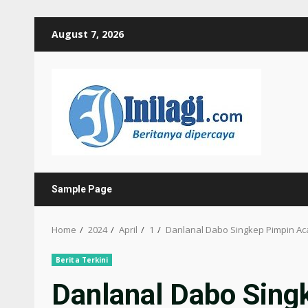
Skip
August 7, 2026
to
content
Sample Page
Home
2024
April
1
Danlanal Dabo Singkep Pimpin Ac
Berita Terkini
Danlanal Dabo Sing