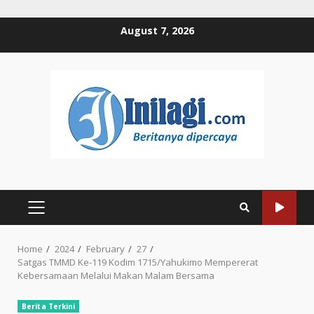
Skip
August 7, 2026
to
content
PRIMARY
MENU
Home
2024
February
27
Satgas TMMD Ke-119 Kodim 1715/Yahukimo Mempererat
Kebersamaan Melalui Makan Malam Bersama
Berita Terkini