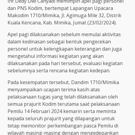
Inf Dedy Dwi Cahyadi memimpin apel pagi personel
dan PNS Kodim
,
bertempat Lapangan Upacara
Makodim 1710/Mimika
,
Jl. Agimuga Mile 32
,
Distrik
Kuala Kencana
,
Kab. Mimika, Jumat (23/02/2024).
Apel pagi dilaksanakan sebelum memulai aktivitas
dalam kedinasan sebagai bentuk pengecekan
personel untuk kelengkapan keterangan dan juga
mengetahui informasi kegiatan yang akan
dilaksanakan pada hari tersebut, evaluasi kegiatan
sebelumnya serta rencana kegiatan kedepan.
Pada kesempatan tersebut, Dandim 1710/Mimika
menyampaikan ucapan terima kasih atas
pelaksanaan tugas yang telah dilaksanakan oleh
semua prajurit Kodim terutama saat pelaksanaan
Pemilu 14 Februari 2024 kemar
i
n serta meminta
kepada seluruh prajurit yang dilapangan untuk
tetap memonitor perkembangan pasca Pemilu di
wilayah masing-masing dengan mengedepankan