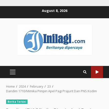
Skip
August 8, 2026
to
content
PRIMARY
MENU
Home
2024
February
23
Dandim 1710/Mimika Pimpin Apel Pagi Prajurit Dan PNS Kodim
Berita Terkini