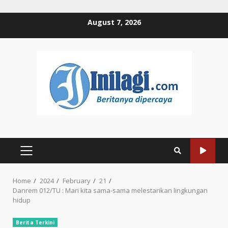
Skip
August 7, 2026
to
content
PRIMARY
MENU
Home
2024
February
21
Danrem 012/TU : Mari kita sama-sama melestarikan lingkungan
hidup
Berita Terkini