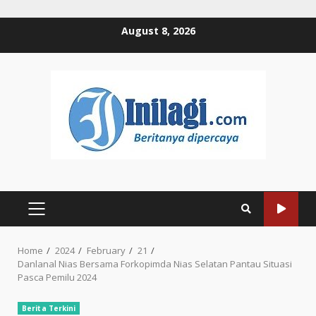
Skip
August 8, 2026
to
content
PRIMARY
MENU
Home
2024
February
21
Danlanal Nias Bersama Forkopimda Nias Selatan Pantau Situasi
Pasca Pemilu 2024
Berita Terkini