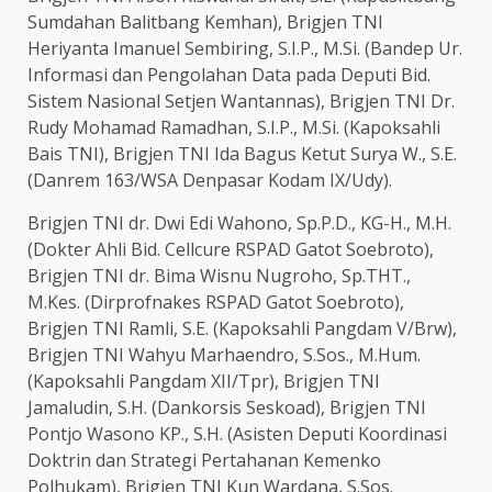
Sumdahan Balitbang Kemhan), Brigjen TNI
Heriyanta Imanuel Sembiring, S.I.P., M.Si. (Bandep Ur.
Informasi dan Pengolahan Data pada Deputi Bid.
Sistem Nasional Setjen Wantannas), Brigjen TNI Dr.
Rudy Mohamad Ramadhan, S.I.P., M.Si. (Kapoksahli
Bais TNI), Brigjen TNI Ida Bagus Ketut Surya W., S.E.
(Danrem 163/WSA Denpasar Kodam IX/Udy).
Brigjen TNI dr. Dwi Edi Wahono, Sp.P.D., KG-H., M.H.
(Dokter Ahli Bid. Cellcure RSPAD Gatot Soebroto),
Brigjen TNI dr. Bima Wisnu Nugroho, Sp.THT.,
M.Kes. (Dirprofnakes RSPAD Gatot Soebroto),
Brigjen TNI Ramli, S.E. (Kapoksahli Pangdam V/Brw),
Brigjen TNI Wahyu Marhaendro, S.Sos., M.Hum.
(Kapoksahli Pangdam XII/Tpr), Brigjen TNI
Jamaludin, S.H. (Dankorsis Seskoad), Brigjen TNI
Pontjo Wasono KP., S.H. (Asisten Deputi Koordinasi
Doktrin dan Strategi Pertahanan Kemenko
Polhukam), Brigjen TNI Kun Wardana, S.Sos.