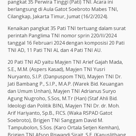
pangkat 35 Perwira Tinggi (Pati) TNI. Acara ini
berlangsung di Aula Gatot Soebroto Mabes TNI,
Cilangkap, Jakarta Timur, Jumat (16/2/2024).
Kenaikan pangkat 35 Pati TNI tertuang dalam surat
perintah Panglima TNI nomor sprin 220/II/2024
tanggal 16 Februari 2024 dengan komposisi 20 Pati
TNI AD, 11 Pati TNI AL dan 4 Pati TNI AU.
20 Pati TNI AD yaitu Mayjen TNI Arief Gajah Mada,
S.E., M.M. (Aspers Kasad), Mayjen TNI Yusri
Nuryanto, S.I.P. (Danpuspom TNI), Mayjen TNI Dr.
Jati Bambang P., S.I.P., M.A.P. (Warek Bid. Keuangan
dan Umum Unhan), Mayjen TNI Adrianus Suryo
Agung Nugroho, S.Sos, M.Tr (Han) (Staf Ahli Bid.
Ideologi dan Politik BIN), Mayjen TNI Dr. dr. Moh.
Arif Hariyanto, Sp.B., FICS. (Waka RSPAD Gatot
Soebroto), Brigjen TNI Sanggam David M.
Tampubolon, S.Sos. (Karo Ortala Setjen Kemhan),
Brigjen TNI Afson Riswandi Sirait, S.E. (Kapuslitbang