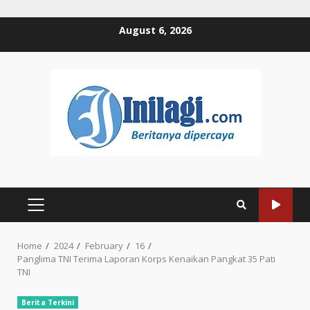
Skip
August 6, 2026
to
content
PRIMARY
MENU
Home
2024
February
16
Panglima TNI Terima Laporan Korps Kenaikan Pangkat 35 Pati
TNI
Berita Terkini