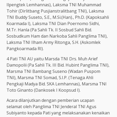
Ilpengtek Lemhannas), Laksma TNI Muhammad
Tohir (Dirlitbang Pusjianstralitbang TNI), Laksma
TNI Buddy Suseto, S.E., M.Si.(Han)., Ph.D. (Kapoksahli
Koarmada I), Laksma TNI Dian Poernomo Sidhi,
M.Tr. Hanla (Pa Sahli Tk. II Sosbud Sahli Bid.
Sosbudkum Ham dan Narkoba Sahli Panglima TNI),
Laksma TNI Ilham Army Ritonga, S.H. (Askomlek
Pangkoarmada RI).
4 Pati TNI AU yaitu Marsda TNI Drs. Muh Arief
Damopolii (Pa Sahli Tk. III Bid. Hubint Panglima TNI),
Marsma TNI Bambang Suseno (Wadan Puspom
TNI), Marsma TNI Somad, S.I.P. (Tenaga Ahli
Pengkaji Madya Bid. SKA Lemhannas), Marsma TNI
Toto Ginanto (Dankosek I Koopsud I).
Acara dilanjutkan dengan pemberian ucapan
selamat oleh Panglima TNI Jenderal TNI Agus
Subiyanto kepada Pati yang melaksanakan kenaikan