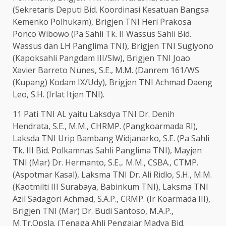
(Sekretaris Deputi Bid. Koordinasi Kesatuan Bangsa
Kemenko Polhukam), Brigjen TNI Heri Prakosa
Ponco Wibowo (Pa Sahli Tk. II Wassus Sahli Bid.
Wassus dan LH Panglima TNI), Brigjen TNI Sugiyono
(Kapoksahli Pangdam III/Slw), Brigjen TNI Joao
Xavier Barreto Nunes, S.E., M.M. (Danrem 161/WS
(Kupang) Kodam IX/Udy), Brigjen TNI Achmad Daeng
Leo, S.H. (Irlat Itjen TNI).
11 Pati TNI AL yaitu Laksdya TNI Dr. Denih
Hendrata, S.E., M.M., CHRMP. (Pangkoarmada RI),
Laksda TNI Urip Bambang Widjanarko, S.E. (Pa Sahli
Tk. III Bid. Polkamnas Sahli Panglima TNI), Mayjen
TNI (Mar) Dr. Hermanto, S.E.,. M.M., CSBA., CTMP.
(Aspotmar Kasal), Laksma TNI Dr. Ali Ridlo, S.H., M.M.
(Kaotmilti III Surabaya, Babinkum TNI), Laksma TNI
Azil Sadagori Achmad, S.A.P., CRMP. (Ir Koarmada III),
Brigjen TNI (Mar) Dr. Budi Santoso, M.A.P.,
M.Tr.Opsla. (Tenaga Ahli Pengajar Madya Bid.