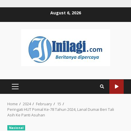
Skip
August 6, 2026
to
content
PRIMARY
MENU
Home
2024
February
15
Peringati HUT Pomal Ke-78 Tahun 2024, Lanal Dumai Beri Tali
Asih Ke Panti Asuhan
Nasional