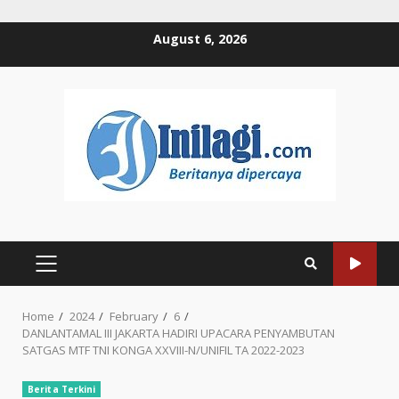
Skip
August 6, 2026
to
content
PRIMARY
MENU
Home
2024
February
6
DANLANTAMAL III JAKARTA HADIRI UPACARA PENYAMBUTAN
SATGAS MTF TNI KONGA XXVIII-N/UNIFIL TA 2022-2023
Berita Terkini