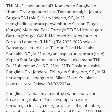
TNI AL–Dispenlantamal3. Komandan Pangkalan
Utama TNI Angkatan Laut (Danlantamal) III Jakarta
Brigjen TNI (Mar) Harry Indarto, S.E., M.M.
menghadiri upacara penyambutan Satuan Tugas
(Satgas) Maritime Task Force (MTF) TNI Kontingen
Garuda (Konga) XXVIII-N/United Nations Interim
Force in Lebanon (UNIFIL) TA 2022-2023 selaku
Dansatgas Letkol Laut (P) John David Nalasakti
Sondakh, S.T., M.M. dengan inspektur upacara (Irup)
Kepala Staf Angkatan Laut (Kasal) Laksamana TNI
Dr. Muhammad Ali, S.E., M.M., M.Tr.Opsla. mewakili
Panglima TNI Jenderal TNI Agus Subiyanto, S.E., M.Si.
bertempat di lapangan M. Silam Mako Kolinlamil,
Jakarta Utara, Selasa (06/02/2024).
Panglima TNI dalam amanatnya yang dibacakan
Kasal mengatakan “Pada kesempatan yang
berbahagia ini, saya mengucapkan selamat datang
di tanah air pada seluruh personel Satgas MTF TNI