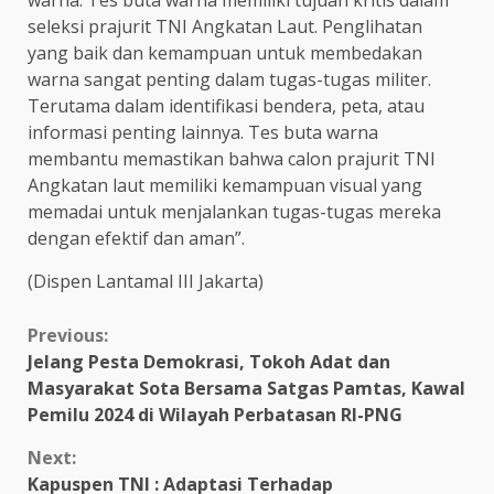
warna. Tes buta warna memiliki tujuan kritis dalam
seleksi prajurit TNI Angkatan Laut. Penglihatan
yang baik dan kemampuan untuk membedakan
warna sangat penting dalam tugas-tugas militer.
Terutama dalam identifikasi bendera, peta, atau
informasi penting lainnya. Tes buta warna
membantu memastikan bahwa calon prajurit TNI
Angkatan laut memiliki kemampuan visual yang
memadai untuk menjalankan tugas-tugas mereka
dengan efektif dan aman”.
(Dispen Lantamal III Jakarta)
Continue
Previous:
Jelang Pesta Demokrasi, Tokoh Adat dan
Reading
Masyarakat Sota Bersama Satgas Pamtas, Kawal
Pemilu 2024 di Wilayah Perbatasan RI-PNG
Next:
Kapuspen TNI : Adaptasi Terhadap