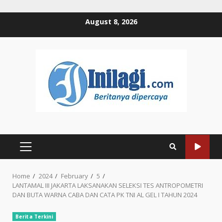
Skip
August 8, 2026
to
content
PRIMARY
MENU
Home
2024
February
5
LANTAMAL III JAKARTA LAKSANAKAN SELEKSI TES ANTROPOMETRI
DAN BUTA WARNA CABA DAN CATA PK TNI AL GEL I TAHUN 2024
Berita Terkini