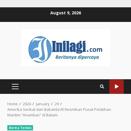
Skip
August 9, 2026
to
content
PRIMARY
MENU
Home
2024
January
29
Amerika Serikat dan Bakamla RI Resmikan Pusat Pelatihan
Maritim “Anambas” di Batam
Berita Terkini