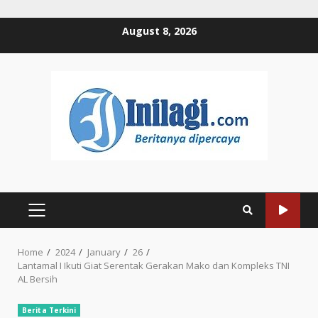
Skip
August 8, 2026
to
content
PRIMARY
MENU
Home
2024
January
26
Lantamal I Ikuti Giat Serentak Gerakan Mako dan Kompleks TNI
AL Bersih
Berita Terkini