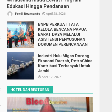
Edukasi Hingga Pendanaan
Ferdi Rezmanto
April 28, 2026
BNPB PERKUAT TATA
KELOLA BENCANA PAPUA
BARAT DAYA MELALUI
k
ASISTENSI PENYUSUNAN
DOKUMEN PERENCANAAN
DAERAH
April 17, 2026
Industri Hulu Migas Dorong
Ekonomi Daerah, PetroChina
Kontribusi Terbanyak Untuk
Jambi
April 17, 2026
:
HOTEL DAN RESTORAN
,
I
”