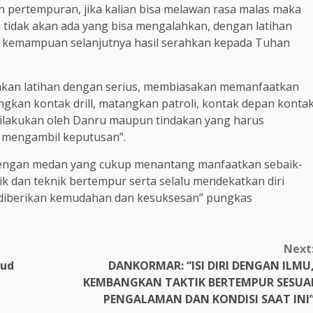
 pertempuran, jika kalian bisa melawan rasa malas maka
tidak akan ada yang bisa mengalahkan, dengan latihan
uh kemampuan selanjutnya hasil serahkan kepada Tuhan
akan latihan dengan serius, membiasakan memanfaatkan
ngkan kontak drill, matangkan patroli, kontak depan konta
dilakukan oleh Danru maupun tindakan yang harus
u mengambil keputusan”.
, dengan medan yang cukup menantang manfaatkan sebaik-
k dan teknik bertempur serta selalu mendekatkan diri
i diberikan kemudahan dan kesuksesan” pungkas
Next
aud
DANKORMAR: “ISI DIRI DENGAN ILMU
KEMBANGKAN TAKTIK BERTEMPUR SESUA
PENGALAMAN DAN KONDISI SAAT INI