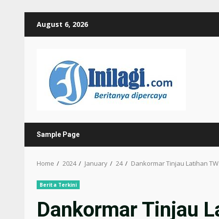
Skip
August 6, 2026
to
content
Sample Page
Home
2024
January
24
Dankormar Tinjau Latihan TW.
Berita Terkini
Dankormar Tinjau L