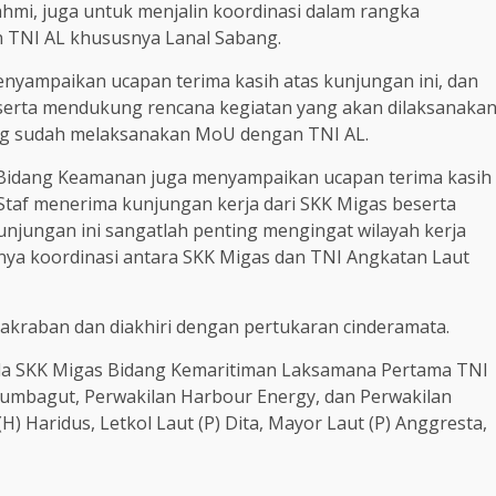
ahmi, juga untuk menjalin koordinasi dalam rangka
 TNI AL khususnya Lanal Sabang.
yampaikan ucapan terima kasih atas kunjungan ini, dan
 serta mendukung rencana kegiatan yang akan dilaksanaka
yang sudah melaksanakan MoU dengan TNI AL.
s Bidang Keamanan juga menyampaikan ucapan terima kasih
taf menerima kunjungan kerja dari SKK Migas beserta
unjungan ini sangatlah penting mengingat wilayah kerja
gnya koordinasi antara SKK Migas dan TNI Angkatan Laut
akraban dan diakhiri dengan pertukaran cinderamata.
pala SKK Migas Bidang Kemaritiman Laksamana Pertama TNI
Sumbagut, Perwakilan Harbour Energy, dan Perwakilan
) Haridus, Letkol Laut (P) Dita, Mayor Laut (P) Anggresta,