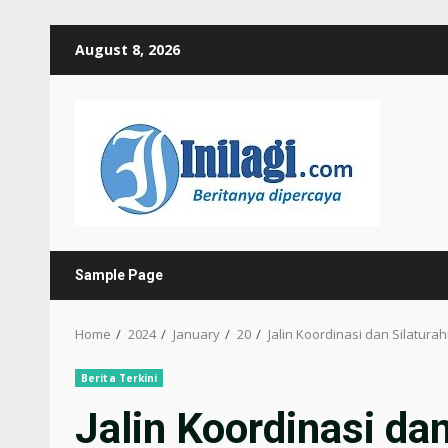
Skip
August 8, 2026
to
content
Sample Page
Home
2024
January
20
Jalin Koordinasi dan Silatur
Berita Terkini
Jalin Koordinasi dan