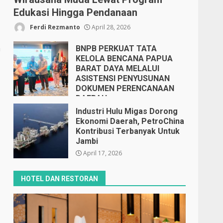
Edukasi Hingga Pendanaan
Ferdi Rezmanto
April 28, 2026
n
BNPB PERKUAT TATA
KELOLA BENCANA PAPUA
BARAT DAYA MELALUI
ASISTENSI PENYUSUNAN
DOKUMEN PERENCANAAN
DAERAH
April 17, 2026
Industri Hulu Migas Dorong
Ekonomi Daerah, PetroChina
Kontribusi Terbanyak Untuk
Jambi
April 17, 2026
HOTEL DAN RESTORAN