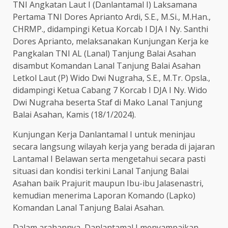
TNI Angkatan Laut I (Danlantamal I) Laksamana
Pertama TNI Dores Aprianto Ardi, S.E., M.Si., M.Han.,
CHRMP., didampingi Ketua Korcab l DJA I Ny. Santhi
Dores Aprianto, melaksanakan Kunjungan Kerja ke
Pangkalan TNI AL (Lanal) Tanjung Balai Asahan
disambut Komandan Lanal Tanjung Balai Asahan
Letkol Laut (P) Wido Dwi Nugraha, S.E., M.Tr. Opsla.,
didampingi Ketua Cabang 7 Korcab I DJA I Ny. Wido
Dwi Nugraha beserta Staf di Mako Lanal Tanjung
Balai Asahan, Kamis (18/1/2024).
Kunjungan Kerja Danlantamal I untuk meninjau
secara langsung wilayah kerja yang berada di jajaran
Lantamal I Belawan serta mengetahui secara pasti
situasi dan kondisi terkini Lanal Tanjung Balai
Asahan baik Prajurit maupun Ibu-ibu Jalasenastri,
kemudian menerima Laporan Komando (Lapko)
Komandan Lanal Tanjung Balai Asahan.
Dalam arahannya, Danlantamal I menyampaikan