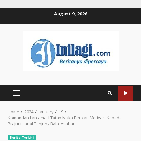
Skip
August 9, 2026
to
content
PRIMARY
MENU
Home
2024
January
19
Komandan Lantamal I Tatap Muka Berikan Motivasi Kepada
Prajurit Lanal Tanjung Balai Asahan
Berita Terkini