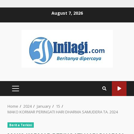
Skip
August 7, 2026
to
content
PRIMARY
MENU
Home
2024
January
15
MAKO KORMAR PERINGATI HARI DHARMA SAMUDERA TA. 2024
Berita Terkini