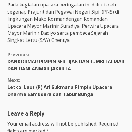
Pada kegiatan upacara peringatan ini diikuti oleh
segenap Prajurit dan Pegawai Negeri Sipil (PNS) di
lingkungan Mako Kormar dengan Komandan
Upacara Mayor Marinir Suradiya, Perwira Upacara
Mayor Marinir Dadiyo serta pembaca Sejarah
Singkat Lettu (S/W) Chentya.
Continue
Previous:
DANKORMAR PIMPIN SERTIJAB DANRUMKITALMAR
Reading
DAN DANLANMAR JAKARTA
Next:
Letkol Laut (P) Ari Sukmana Pimpin Upacara
Dharma Samudera dan Tabur Bunga
Leave a Reply
Your email address will not be published.
Required
fields are marked
*