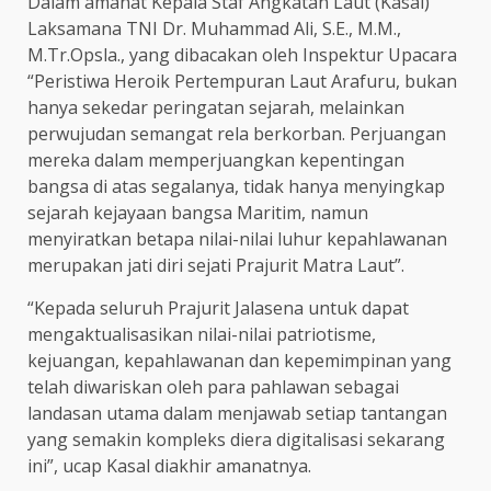
Dalam amanat Kepala Staf Angkatan Laut (Kasal)
Laksamana TNI Dr. Muhammad Ali, S.E., M.M.,
M.Tr.Opsla., yang dibacakan oleh Inspektur Upacara
“Peristiwa Heroik Pertempuran Laut Arafuru, bukan
hanya sekedar peringatan sejarah, melainkan
perwujudan semangat rela berkorban. Perjuangan
mereka dalam memperjuangkan kepentingan
bangsa di atas segalanya, tidak hanya menyingkap
sejarah kejayaan bangsa Maritim, namun
menyiratkan betapa nilai-nilai luhur kepahlawanan
merupakan jati diri sejati Prajurit Matra Laut”.
“Kepada seluruh Prajurit Jalasena untuk dapat
mengaktualisasikan nilai-nilai patriotisme,
kejuangan, kepahlawanan dan kepemimpinan yang
telah diwariskan oleh para pahlawan sebagai
landasan utama dalam menjawab setiap tantangan
yang semakin kompleks diera digitalisasi sekarang
ini”, ucap Kasal diakhir amanatnya.