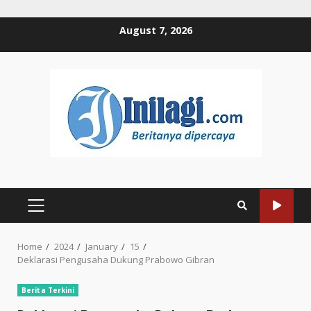
Skip
August 7, 2026
to
content
PRIMARY
MENU
Home
2024
January
15
Deklarasi Pengusaha Dukung Prabowo Gibran
Berita Terkini