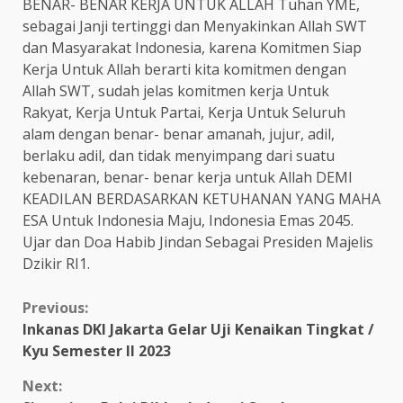
BENAR- BENAR KERJA UNTUK ALLAH Tuhan YME,
sebagai Janji tertinggi dan Menyakinkan Allah SWT
dan Masyarakat Indonesia, karena Komitmen Siap
Kerja Untuk Allah berarti kita komitmen dengan
Allah SWT, sudah jelas komitmen kerja Untuk
Rakyat, Kerja Untuk Partai, Kerja Untuk Seluruh
alam dengan benar- benar amanah, jujur, adil,
berlaku adil, dan tidak menyimpang dari suatu
kebenaran, benar- benar kerja untuk Allah DEMI
KEADILAN BERDASARKAN KETUHANAN YANG MAHA
ESA Untuk Indonesia Maju, Indonesia Emas 2045.
Ujar dan Doa Habib Jindan Sebagai Presiden Majelis
Dzikir RI1.
Continue
Previous:
Inkanas DKI Jakarta Gelar Uji Kenaikan Tingkat /
Reading
Kyu Semester II 2023
Next: