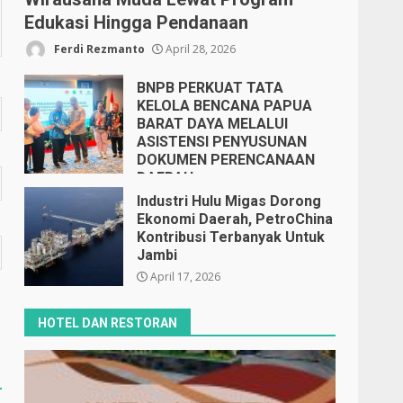
Edukasi Hingga Pendanaan
Ferdi Rezmanto
April 28, 2026
BNPB PERKUAT TATA
KELOLA BENCANA PAPUA
BARAT DAYA MELALUI
ASISTENSI PENYUSUNAN
DOKUMEN PERENCANAAN
DAERAH
April 17, 2026
Industri Hulu Migas Dorong
Ekonomi Daerah, PetroChina
Kontribusi Terbanyak Untuk
Jambi
April 17, 2026
HOTEL DAN RESTORAN