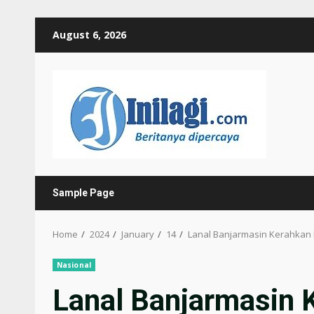
Skip
August 6, 2026
to
content
Sample Page
Home
2024
January
14
Lanal Banjarmasin Kerahkan
Nasional
Lanal Banjarmasin 