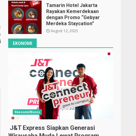
Tamarin Hotel Jakarta
Rayakan Kemerdekaan
dengan Promo “Gebyar
Merdeka Staycation”
:
August 12, 2025
n
4
EKONOMI
Ekonomi/Bisnis
J&T Express Siapkan Generasi
Wirausaha Muda Lewat Program