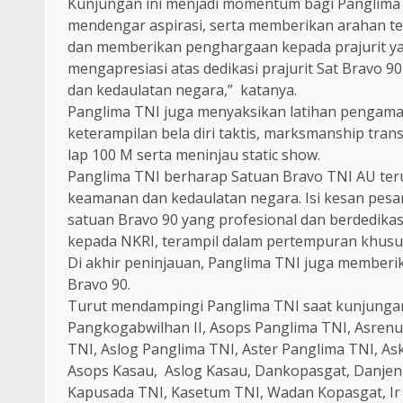
Kunjungan ini menjadi momentum bagi Panglima 
mendengar aspirasi, serta memberikan arahan te
dan memberikan penghargaan kepada prajurit yan
mengapresiasi atas dedikasi prajurit Sat Bravo 
dan kedaulatan negara,” katanya.
Panglima TNI juga menyaksikan latihan pengama
keterampilan bela diri taktis, marksmanship trans
lap 100 M serta meninjau static show.
Panglima TNI berharap Satuan Bravo TNI AU ter
keamanan dan kedaulatan negara. Isi kesan pesan
satuan Bravo 90 yang profesional dan berdedikasi 
kepada NKRI, terampil dalam pertempuran khusus 
Di akhir peninjauan, Panglima TNI juga member
Bravo 90.
Turut mendampingi Panglima TNI saat kunjungan 
Pangkogabwilhan II, Asops Panglima TNI, Asrenu
TNI, Aslog Panglima TNI, Aster Panglima TNI, A
Asops Kasau, Aslog Kasau, Dankopasgat, Danje
Kapusada TNI, Kasetum TNI, Wadan Kopasgat, Ir