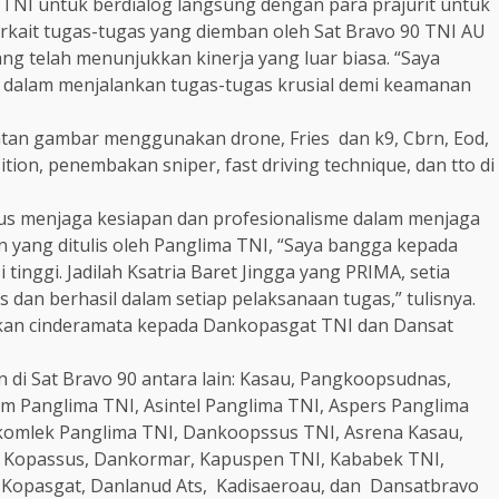
TNI untuk berdialog langsung dengan para prajurit untuk
rkait tugas-tugas yang diemban oleh Sat Bravo 90 TNI AU
g telah menunjukkan kinerja yang luar biasa. “Saya
90 dalam menjalankan tugas-tugas krusial demi keamanan
tan gambar menggunakan drone, Fries dan k9, Cbrn, Eod,
ition, penembakan sniper, fast driving technique, dan tto di
us menjaga kesiapan dan profesionalisme dalam menjaga
 yang ditulis oleh Panglima TNI, “Saya bangga kepada
tinggi. Jadilah Ksatria Baret Jingga yang PRIMA, setia
dan berhasil dalam setiap pelaksanaan tugas,” tulisnya.
ikan cinderamata kepada Dankopasgat TNI dan Dansat
di Sat Bravo 90 antara lain: Kasau, Pangkoopsudnas,
m Panglima TNI, Asintel Panglima TNI, Aspers Panglima
skomlek Panglima TNI, Dankoopssus TNI, Asrena Kasau,
n Kopassus, Dankormar, Kapuspen TNI, Kababek TNI,
 Kopasgat, Danlanud Ats, Kadisaeroau, dan Dansatbravo