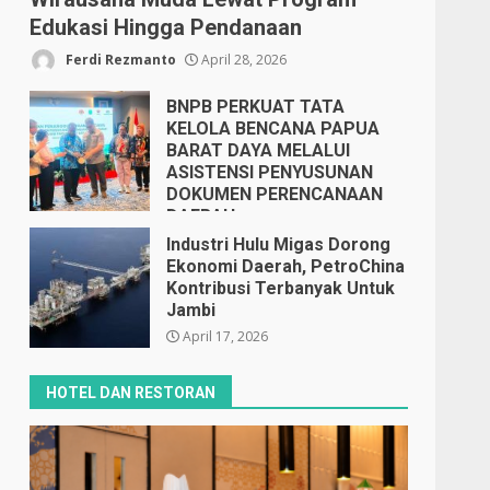
Edukasi Hingga Pendanaan
Ferdi Rezmanto
April 28, 2026
BNPB PERKUAT TATA
KELOLA BENCANA PAPUA
BARAT DAYA MELALUI
ASISTENSI PENYUSUNAN
DOKUMEN PERENCANAAN
DAERAH
April 17, 2026
Industri Hulu Migas Dorong
Ekonomi Daerah, PetroChina
Kontribusi Terbanyak Untuk
Jambi
April 17, 2026
HOTEL DAN RESTORAN