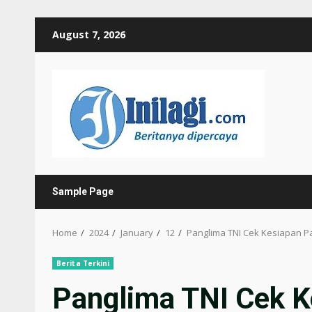
Skip
August 7, 2026
to
content
Sample Page
Home
2024
January
12
Panglima TNI Cek Kesiapan Pa
Berita Terkini
Panglima TNI Cek K