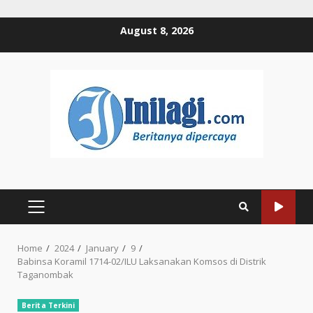
Skip
August 8, 2026
to
content
PRIMARY
MENU
Home
2024
January
9
Babinsa Koramil 1714-02/ILU Laksanakan Komsos di Distrik
Taganombak
Berita Terkini