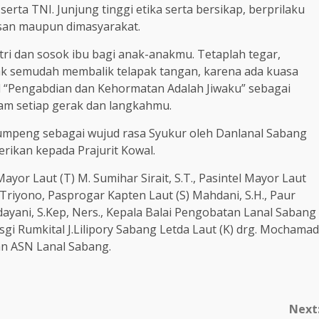
 serta TNI. Junjung tinggi etika serta bersikap, berprilaku
san maupun dimasyarakat.
tri dan sosok ibu bagi anak-anakmu. Tetaplah tegar,
k semudah membalik telapak tangan, karena ada kuasa
l “Pengabdian dan Kehormatan Adalah Jiwaku” sebagai
lam setiap gerak dan langkahmu.
umpeng sebagai wujud rasa Syukur oleh Danlanal Sabang
erikan kepada Prajurit Kowal.
yor Laut (T) M. Sumihar Sirait, S.T., Pasintel Mayor Laut
Triyono, Pasprogar Kapten Laut (S) Mahdani, S.H., Paur
dayani, S.Kep, Ners., Kepala Balai Pengobatan Lanal Sabang
esgi Rumkital J.Lilipory Sabang Letda Laut (K) drg. Mochamad
an ASN Lanal Sabang.
Next