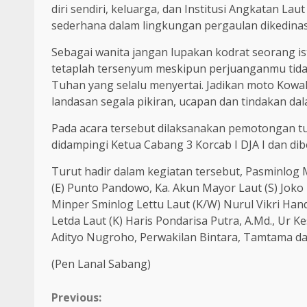
diri sendiri, keluarga, dan Institusi Angkatan Laut
sederhana dalam lingkungan pergaulan dikedina
Sebagai wanita jangan lupakan kodrat seorang is
tetaplah tersenyum meskipun perjuanganmu tida
Tuhan yang selalu menyertai. Jadikan moto Kowa
landasan segala pikiran, ucapan dan tindakan da
Pada acara tersebut dilaksanakan pemotongan t
didampingi Ketua Cabang 3 Korcab I DJA I dan dib
Turut hadir dalam kegiatan tersebut, Pasminlog Ma
(E) Punto Pandowo, Ka. Akun Mayor Laut (S) Joko 
Minper Sminlog Lettu Laut (K/W) Nurul Vikri Han
Letda Laut (K) Haris Pondarisa Putra, A.Md., Ur K
Adityo Nugroho, Perwakilan Bintara, Tamtama d
(Pen Lanal Sabang)
Continue
Previous: