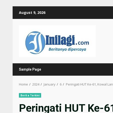
Skip
August 9, 2026
to
content
Sample Page
Home
2024
January
6
Peringati HUT Ke-61, Kowal L
Berita Terkini
Peringati HUT Ke-6