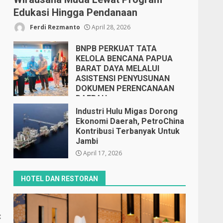
Edukasi Hingga Pendanaan
Ferdi Rezmanto
April 28, 2026
BNPB PERKUAT TATA
KELOLA BENCANA PAPUA
BARAT DAYA MELALUI
ASISTENSI PENYUSUNAN
DOKUMEN PERENCANAAN
DAERAH
April 17, 2026
Industri Hulu Migas Dorong
Ekonomi Daerah, PetroChina
Kontribusi Terbanyak Untuk
Jambi
April 17, 2026
HOTEL DAN RESTORAN
: