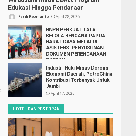
Edukasi Hingga Pendanaan
Ferdi Rezmanto
April 28, 2026
BNPB PERKUAT TATA
KELOLA BENCANA PAPUA
BARAT DAYA MELALUI
ASISTENSI PENYUSUNAN
DOKUMEN PERENCANAAN
DAERAH
April 17, 2026
Industri Hulu Migas Dorong
Ekonomi Daerah, PetroChina
Kontribusi Terbanyak Untuk
Jambi
:
April 17, 2026
a
HOTEL DAN RESTORAN