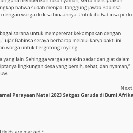
kukan guna memberikan rasa nyaman, serta menciptakan
gungkap bahwa sudah menjadi tanggung jawab Babinsa
engan warga di desa binaannya. Untuk itu Babinsa perlu
 sebagai sarana untuk mempererat kekompakan dengan
” ujar Babinsa seraya berharap melalui karya bakti ini
an warga untuk bergotong royong.
ga yang lain. Sehingga warga semakin sadar dan giat dalam
ptanya lingkungan desa yang bersih, sehat, dan nyaman,”
auw.
Next
tamal
Perayaan Natal 2023 Satgas Garuda di Bumi Afrik
 fields are marked
*