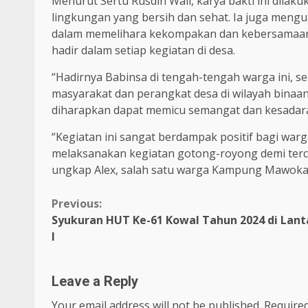
Menurut Sertu Rusdin Wali, karya bakti ini dila
lingkungan yang bersih dan sehat. Ia juga men
dalam memelihara kekompakan dan kebersamaan d
hadir dalam setiap kegiatan di desa.
“Hadirnya Babinsa di tengah-tengah warga ini,
masyarakat dan perangkat desa di wilayah binaan,
diharapkan dapat memicu semangat dan kesadar
“Kegiatan ini sangat berdampak positif bagi war
melaksanakan kegiatan gotong-royong demi terci
ungkap Alex, salah satu warga Kampung Mawok
Continue
Previous:
Syukuran HUT Ke-61 Kowal Tahun 2024 di Lan
Reading
I
Leave a Reply
Your email address will not be published.
Required