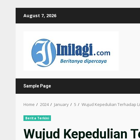
Skip
August 7, 2026
to
content
Sample Page
Home
2024
January
5
Wujud Kepedulian Terhadap Li
Berita Terkini
Wujud Kepedulian T