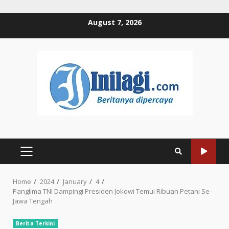
Skip
August 7, 2026
to
content
PRIMARY
MENU
Home
2024
January
4
Panglima TNI Dampingi Presiden Jokowi Temui Ribuan Petani Se-
Jawa Tengah
Berita Terkini