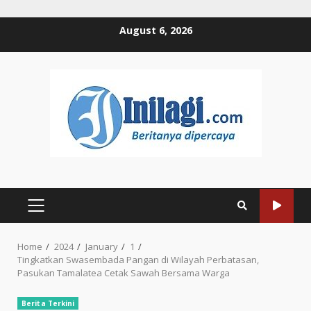
Skip
August 6, 2026
to
content
PRIMARY
MENU
Home
2024
January
1
Tingkatkan Swasembada Pangan di Wilayah Perbatasan,
Pasukan Tamalatea Cetak Sawah Bersama Warga
Berita Terkini