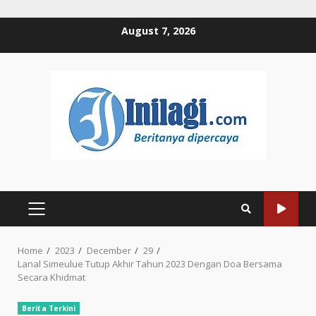
Skip
August 7, 2026
to
content
PRIMARY
MENU
Home
2023
December
29
Lanal Simeulue Tutup Akhir Tahun 2023 Dengan Doa Bersama
Secara Khidmat
Berita Terkini