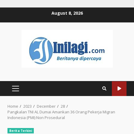
Skip
August 8, 2026
to
content
PRIMARY
MENU
Home
2023
December
28
Pangkalan TNI AL Dumai Amankan 36 Orang Pekerja Migran
Indonesia (PMI) Non Prosedural
Berita Terkini