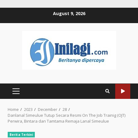
Skip
August 9, 2026
to
content
PRIMARY
MENU
Home
2023
December
28
Danlanal Simeulue Tutup Secara Resmi On The Job Trainig (OJT)
Perwira, Bintara dan Tamtama Remaja Lanal Simeulue
Berita Terkini