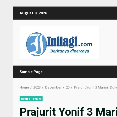
Skip
August 8, 2026
to
content
Sample Page
Home
2023
December
25
Prajurit Yonif 3 Marinir D
Berita Terkini
Prajurit Yonif 3 Ma