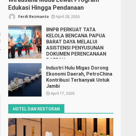
Edukasi Hingga Pendanaan
Ferdi Rezmanto
April 28, 2026
BNPB PERKUAT TATA
:
KELOLA BENCANA PAPUA
l
BARAT DAYA MELALUI
ASISTENSI PENYUSUNAN
.
DOKUMEN PERENCANAAN
DAERAH
April 17, 2026
Industri Hulu Migas Dorong
Ekonomi Daerah, PetroChina
Kontribusi Terbanyak Untuk
Jambi
April 17, 2026
HOTEL DAN RESTORAN