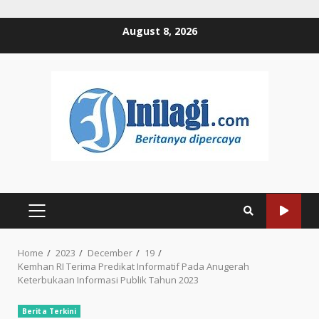
Skip
August 8, 2026
to
content
PRIMARY
MENU
Home
2023
December
19
Kemhan RI Terima Predikat Informatif Pada Anugerah
Keterbukaan Informasi Publik Tahun 2023
Berita Terkini