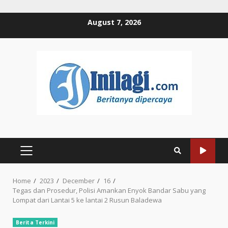
Skip
August 7, 2026
to
content
PRIMARY
MENU
Home
2023
December
16
Tegas dan Prosedur, Polisi Amankan Enyok Bandar Sabu yang
Lompat dari Lantai 5 ke lantai 2 Rusun Baladewa
Berita Terkini