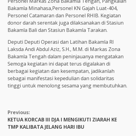
Personel Markas Zona Bakamla Tengah, Pangkalan
Bakamla Minahasa,Personel KN Gajah Luat-404,
Personel Catamaran dan Personel RHIB. Kegiatan
donor darah serentak juga dilaksanakan di Stasiun
Bakamla Bali dan Stasiun Bakamla Tarakan.
Deputi Deputi Operasi dan Latihan Bakamla RI
Laksda Andi Abdul Aziz, S.H., M.M. di Markas Zona
Bakamla Tengah dalam peninjauanya mengatakan
Semoga kegiatan ini dapat terus digalakan di
berbagai kegiatan dan kesempatan, jadikanlah
sebagai manifestasi kepedulian dan solidaritas
tinggi untuk menolong sesama yang membutuhkan.
Continue
Previous:
KETUA KORCAB III DJA I MENGIKUTI ZIARAH KE
Reading
TMP KALIBATA JELANG HARI IBU