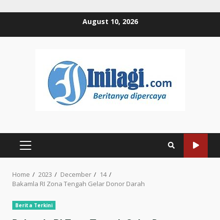
Skip
August 10, 2026
to
content
PRIMARY
MENU
Home
2023
December
14
Bakamla RI Zona Tengah Gelar Donor Darah
Berita Terkini