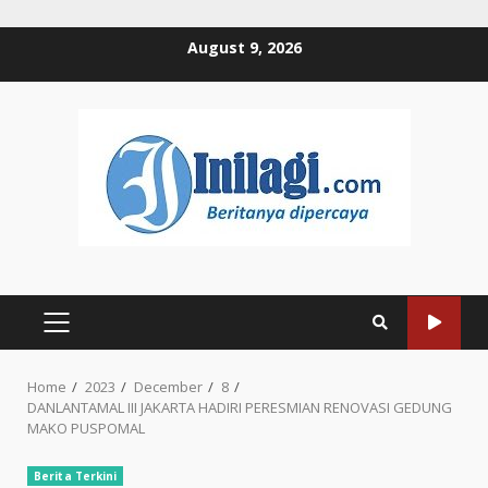
Skip
August 9, 2026
to
content
PRIMARY
MENU
Home
2023
December
8
DANLANTAMAL III JAKARTA HADIRI PERESMIAN RENOVASI GEDUNG
MAKO PUSPOMAL
Berita Terkini