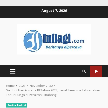
Skip
August 7, 2026
to
content
PRIMARY
MENU
Home
2023
November
30
Sambut Hari Armada RI Tahun 2023, Lanal Simeulue Laksanakan
Tabur Bunga di Perairan Sinabang
Berita Terkini