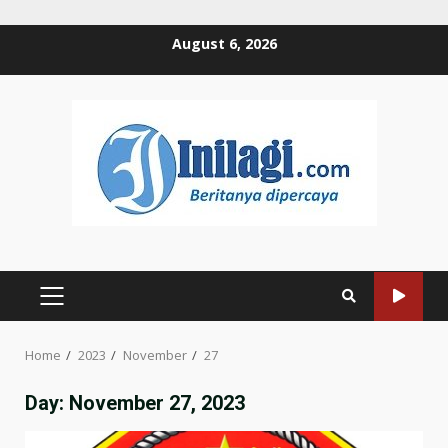
Skip
August 6, 2026
to
content
PRIMARY
MENU
Home
2023
November
27
Day:
November 27, 2023