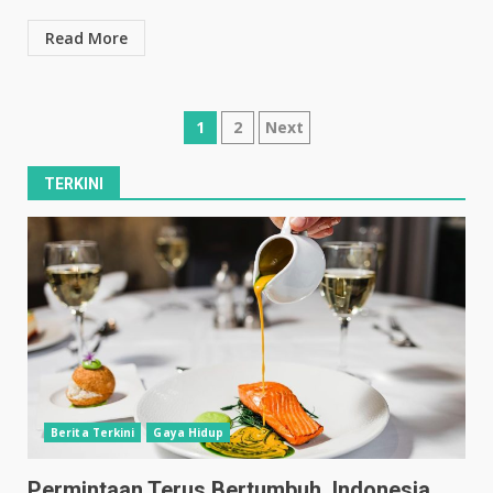
Read More
Posts
1
2
Next
pagination
TERKINI
Berita Terkini
Gaya Hidup
Permintaan Terus Bertumbuh, Indonesia