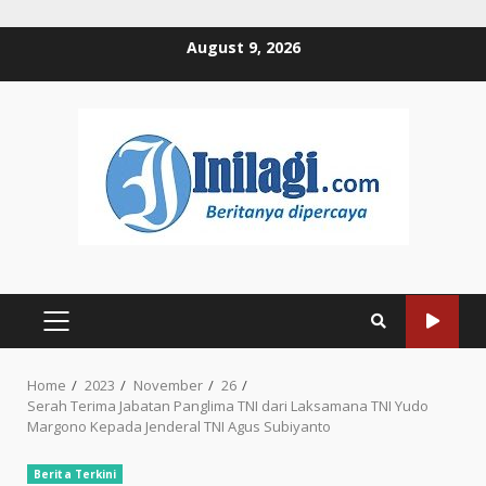
Skip
August 9, 2026
to
content
PRIMARY
MENU
Home
2023
November
26
Serah Terima Jabatan Panglima TNI dari Laksamana TNI Yudo
Margono Kepada Jenderal TNI Agus Subiyanto
Berita Terkini